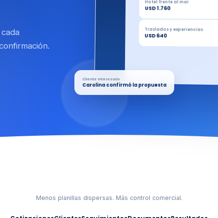
Hotel frente al mar
USD 1.760
Traslados y experiencias
 cada
USD 640
confirmación.
Cliente interesado
Carolina confirmó la propuesta
Menos planillas dispersas. Más control comercial.