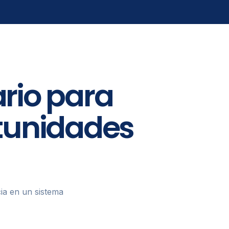
rio para
rtunidades
ia en un sistema