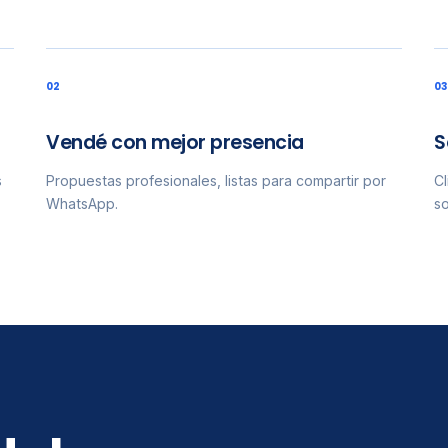
0
2
0
3
Vendé con mejor presencia
S
s
Propuestas profesionales, listas para compartir por
Cl
WhatsApp.
so