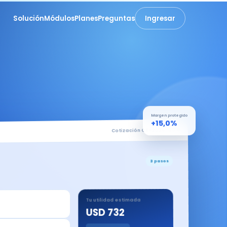
Solución
Módulos
Planes
Preguntas
Ingresar
Margen protegido
+15,0%
Cotización CT-2026-0018
3 pasos
Tu utilidad estimada
USD 732