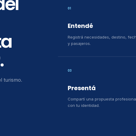
del
01
Entendé
ta
Registrá necesidades, destino, fec
y pasajeros.
.
03
l turismo.
Presentá
Compartí una propuesta profesiona
con tu identidad.