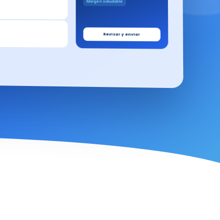
Margen saludable
Revisar y enviar