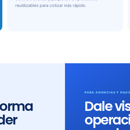
reutilizables para cotizar más rápido.
PARA AGENCIAS Y EQUI
 forma
Dale vis
der
operaci