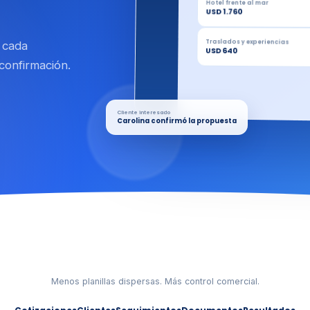
Hotel frente al mar
USD 1.760
Traslados y experiencias
 cada
USD 640
confirmación.
Cliente interesado
Carolina confirmó la propuesta
Menos planillas dispersas. Más control comercial.