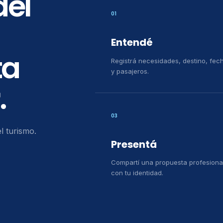
del
01
Entendé
ta
Registrá necesidades, destino, fec
y pasajeros.
.
03
l turismo.
Presentá
Compartí una propuesta profesiona
con tu identidad.