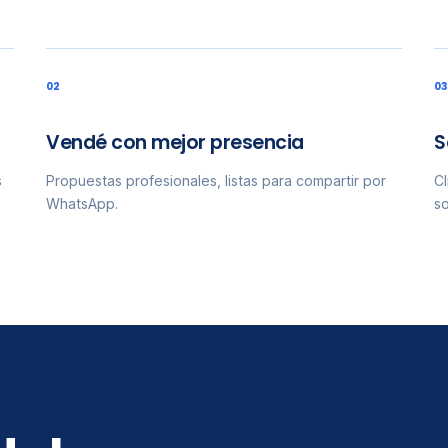
0
2
0
3
Vendé con mejor presencia
S
s
Propuestas profesionales, listas para compartir por
Cl
WhatsApp.
so