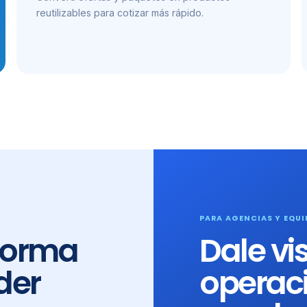
reutilizables para cotizar más rápido.
PARA AGENCIAS Y EQUI
 forma
Dale vis
der
operaci