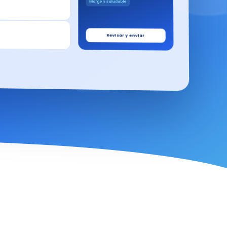
Margen saludable
Revisar y enviar