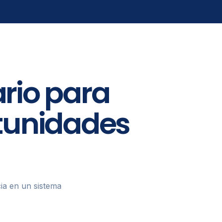
rio para
rtunidades
ia en un sistema