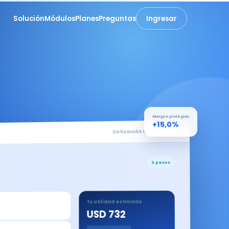
Solución
Módulos
Planes
Preguntas
Ingresar
Margen protegido
+15,0%
Cotización CT-2026-0018
3 pasos
Tu utilidad estimada
USD 732