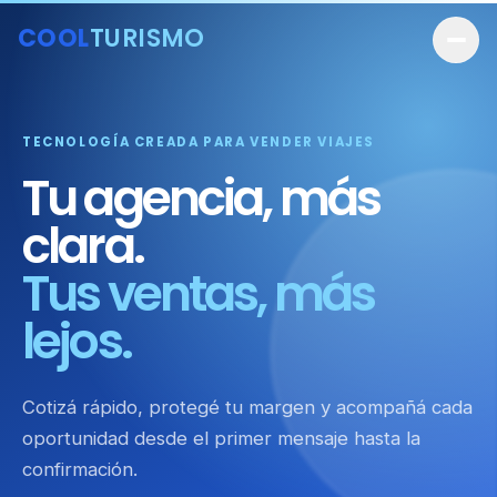
COOL
TURISMO
TECNOLOGÍA CREADA PARA VENDER VIAJES
Tu agencia, más
clara.
Tus ventas, más
lejos.
Cotizá rápido, protegé tu margen y acompañá cada
oportunidad desde el primer mensaje hasta la
confirmación.