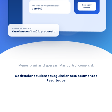
Revisar y
Traslados y experiencias
enviar
USD 640
Cliente interesado
Carolina confirmó la propuesta
Menos planillas dispersas. Más control comercial.
Cotizaciones
Clientes
Seguimientos
Documentos
Resultados