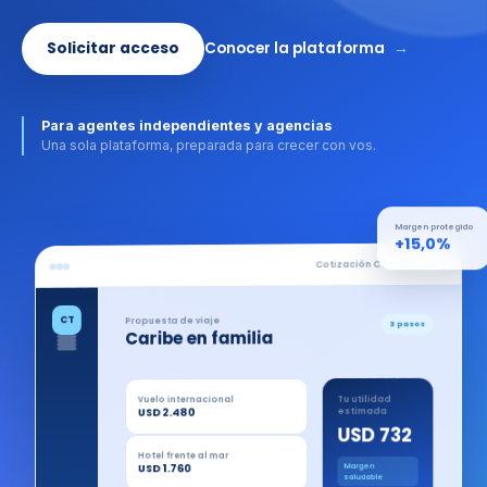
Solicitar acceso
Conocer la plataforma
→
Para agentes independientes y agencias
Una sola plataforma, preparada para crecer con vos.
Margen protegido
+15,0%
Cotización CT-2026-0018
CT
Propuesta de viaje
3 pasos
Caribe en familia
Vuelo internacional
Tu utilidad
USD 2.480
estimada
USD 732
Hotel frente al mar
Margen
USD 1.760
saludable